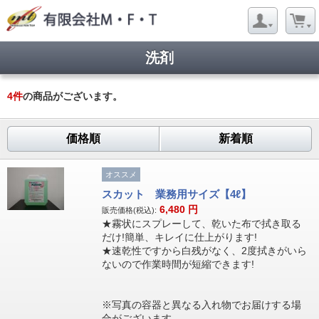
洗剤
4
件
の商品がございます。
価格順
新着順
オススメ
スカット 業務用サイズ【4ℓ】
6,480
円
販売価格(税込):
★霧状にスプレーして、乾いた布で拭き取る
だけ!簡単、キレイに仕上がります!
★速乾性ですから白残がなく、2度拭きがいら
ないので作業時間が短縮できます!
※写真の容器と異なる入れ物でお届けする場
合がございます。